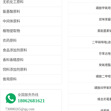
无机化工原料
磺胺甲氧嘧
氨基酸原料
双咪苯脲
中间体原料
植物提取物
莫能菌素
农药原料
二甲硝咪唑(迪
食品添加剂原料
芬苯达唑
香料香精原料
癸氧喹酯
饲料添加剂原料
磺胺二甲嘧
兽用原料
磺胺间甲氧
全国服务热线
维吉尼霉
18062681621
730880265@qq.com
迪美唑