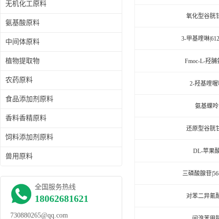
无机化工原料
氧化型谷胱
氨基酸原料
3-甲基喹啉|612-
中间体原料
植物提取物
Fmoc-L-羟
农药原料
2-羟基喹喔
食品添加剂原料
氨基蝶呤
香料香精原料
还原型谷胱
饲料添加剂原料
DL-苹果
兽用原料
三磷酸腺苷|56-
全国服务热线
对苯二异氰
18062681621
730880265@qq.com
间溴苯甲