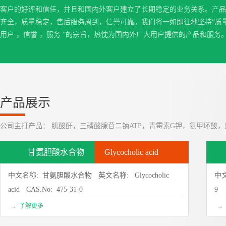
客户的好评和信任，并且和国内外客户建立了长期稳定的业务关系。产品
齐全，质量稳定，售后服务周到，信誉可靠。我们将一如即往地坚持“质量
用户 ，信誉 ，服务 ”的宗旨，热忱为国内外广大用户提供的产品和服务
产品展示
公司主打产品： 肌酸酐，三磷酸腺苷二钠ATP，青霉素G钾，氨甲环酸，氯
甘氨胆酸水合物
Glycocholic acid
中文名称: 甘氨胆酸水合物
英文名称: Glycocholic
中
acid
CAS.No: 475-31-0
9
→
了解更多
→