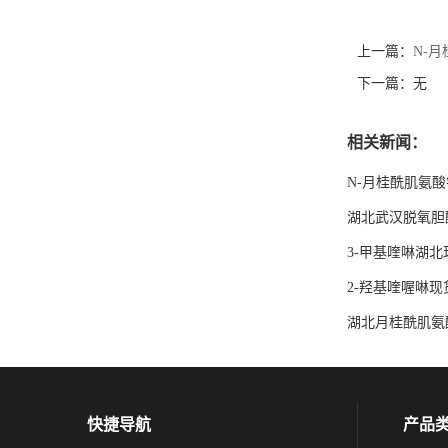
上一篇：
N-
下一篇：无
相关新闻：
N-月桂酰肌氨
湖北武汉脱氧胆
3-甲基喹啉湖北
2-羟基喹喔啉现
湖北月桂酰肌氨
快捷导航
产品