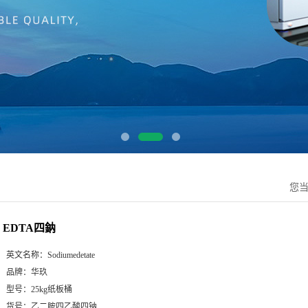
您
EDTA四鈉
英文名称：
Sodiumedetate
品牌：
华玖
型号：
25kg纸板桶
货号：
乙二胺四乙酸四钠