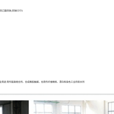
胺四乙酸四钠;四钠EDTA
业用途 用作氨羧络合剂、合成橡胶触媒，也用作纤维精炼、漂白和染色工业的软水剂