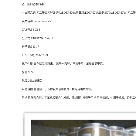
乙二胺四乙酸四钠
中文同义词:乙二胺四乙酸四钠盐;EDTA四鈉;維耳新;EDTA四钠;四鈉EDTA;EDTA四钠 ;乙二
英文名称:Sodiumedetate
CAS号:64-02-8
分子式:C10H12N2Na4O8
分子量:380.17
EINECS号:200-573-9
化学性质:白色结晶性粉末。 溶于水和酸，不溶于醇、苯和三氯甲烷。
含量:98%
包装:25kg编织袋
用途:用作螯合剂、丁苯橡胶聚合引发剂、腈纶用引发剂等。
用途 用作螯合剂、丁苯橡胶聚合引发剂、腈纶用引发剂等用途 用作溶剂，也用于橡胶、染料工