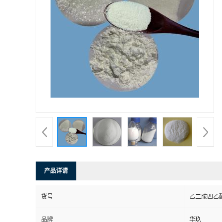
产品详请
货号
乙二胺四乙
品牌
华玖