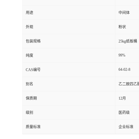
用途
中间体
外观
粉状
包装规格
25kg纸板桶
99%
纯度
64-02-8
CAS编号
别名
乙二胺四乙
保质期
12月
级别
医药级
质量标准
企业标准