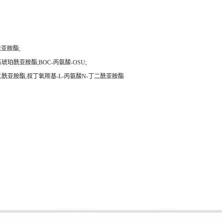
酰亚胺酯;
琥珀酰亚胺酯;BOC-丙氨酸-OSU;
丁二酰亚胺酯,叔丁氧羰基-L-丙氨酸N-丁二酰亚胺酯