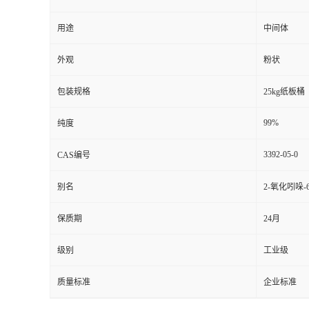
用途
中间体
外观
粉状
包装规格
25kg纸板桶
99%
纯度
3392-05-0
CAS编号
别名
2-氧化吲哚-
保质期
24月
级别
工业级
质量标准
企业标准