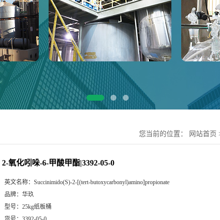
您当前的位置：
网站首页
2-氧化吲哚-6-甲酸甲酯|3392-05-0
英文名称：
Succinimido(S)-2-[(tert-butoxycarbonyl)amino]propionate
品牌：
华玖
型号：
25kg纸板桶
货号：
3392-05-0