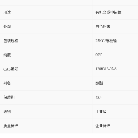
用途
有机合成中间体
外观
白色粉末
包装规格
25KG/纸板桶
99%
纯度
1208313-97-6
CAS编号
别名
酮酯
保质期
48月
级别
工业级
质量标准
企业标准