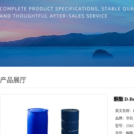
产品展厅
酮酯 D-B
英文名称：
品牌：
华玖
型号：
25K
货号：
酮酯