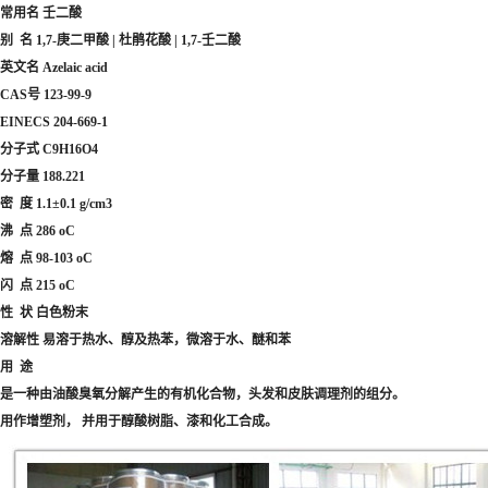
常用名 壬二酸
别 名 1,7-庚二甲酸 | 杜鹃花酸 | 1,7-壬二酸
英文名 Azelaic acid
CAS号 123-99-9
EINECS 204-669-1
分子式 C9H16O4
分子量 188.221
密 度 1.1±0.1 g/cm3
沸 点 286 oC
熔 点 98-103 oC
闪 点 215 oC
性 状 白色粉末
溶解性 易溶于热水、醇及热苯，微溶于水、醚和苯
用 途
是一种由油酸臭氧分解产生的有机化合物，头发和皮肤调理剂的组分。
用作增塑剂， 并用于醇酸树脂、漆和化工合成。