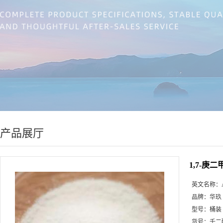
产品展厅
1,7-庚二
英文名称：
品牌：
华玖
型号：
桶装
货号：
壬二