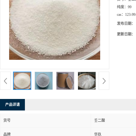
纯度：
99
cas：
123-99
发布日期：
更新日期：
产品详请
货号
壬二酸
品牌
华玖