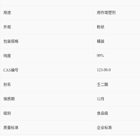
用途
用作增塑剂
外观
粉状
包装规格
桶装
99%
纯度
123-99-9
CAS编号
别名
壬二酸
保质期
12月
级别
食品级
质量标准
企业标准