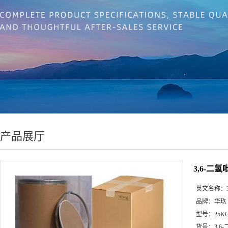
产品展厅
3,6-二氢吡
英文名称：
品牌：
华玖
型号：
25K
货号：
3,6