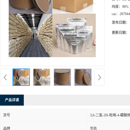
纯度：
98%
cas：
287944
发布日期：
更新日期：
产品详请
货号
3,6-二氢-2H-吡喃-4-硼
品牌
华玖