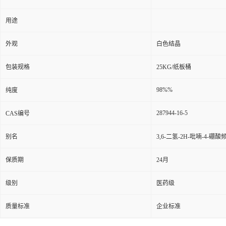
用途
外观
白色结晶
包装规格
25KG/纸板桶
98%%
纯度
287944-16-5
CAS编号
别名
3,6-二氢-2H-吡喃-4-硼
保质期
24月
级别
医药级
质量标准
企业标准