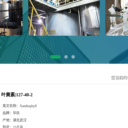
您当前的
叶黄素|127-40-2
英文名称：
Xanthophyll
品牌：
华玖
产地：
湖北武汉
型号：
25千克