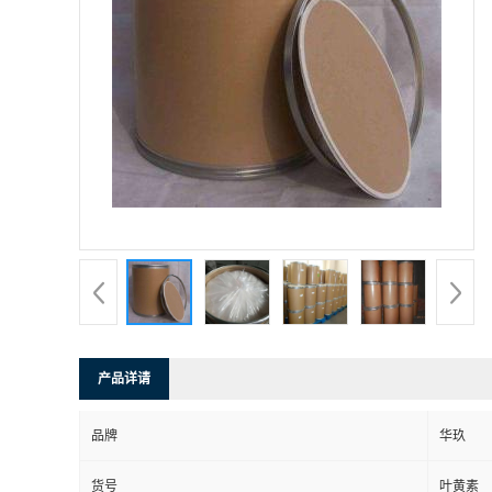
产品详请
品牌
华玖
货号
叶黄素