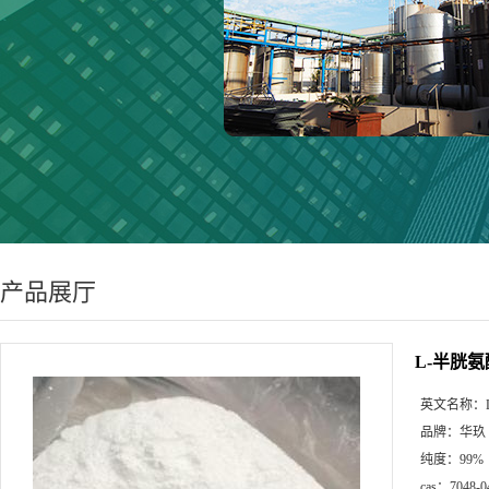
产品展厅
L-半胱
英文名称：
品牌：
华玖
纯度：
99%
cas：
7048-0