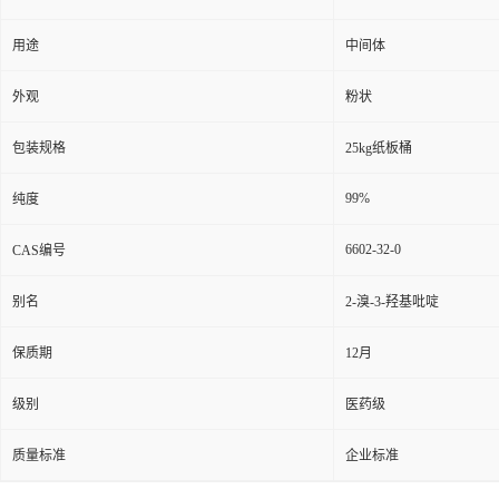
用途
中间体
外观
粉状
包装规格
25kg纸板桶
99%
纯度
6602-32-0
CAS编号
别名
2-溴-3-羟基吡啶
保质期
12月
级别
医药级
质量标准
企业标准