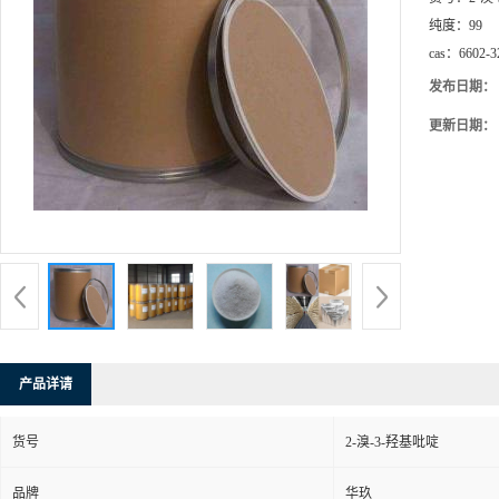
纯度：
99
cas：
6602-3
发布日期：
更新日期：
产品详请
货号
2-溴-3-羟基吡啶
品牌
华玖