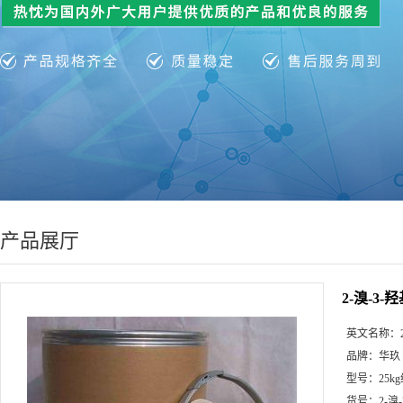
产品展厅
2-溴-3-羟
英文名称：
品牌：
华玖
型号：
25k
货号：
2-溴