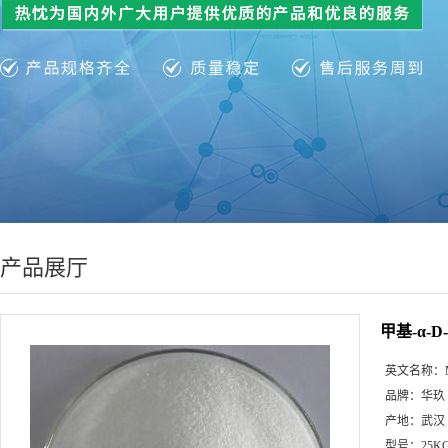
产品展厅
甲基-α-D
英文名称：
品牌：
华玖
产地：
武汉
型号：
25K