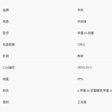
品牌
华玖
用途
中间体
型号
甲基-D-丙噻
25KG
包装规格
外观
粉状
28541-83-5
CAS编号
99%
纯度
别名
α-甲基-D-甘露糖苷;甲基-Α
级别
工业级