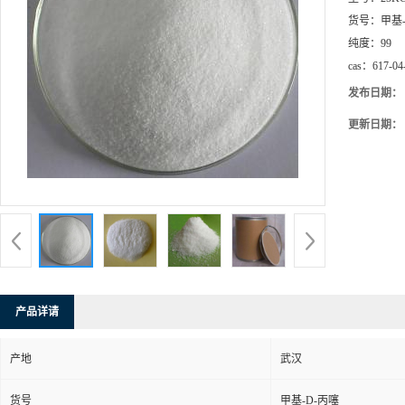
货号：
甲基
纯度：
99
cas：
617-04
发布日期：
更新日期：
产品详请
产地
武汉
货号
甲基-D-丙噻