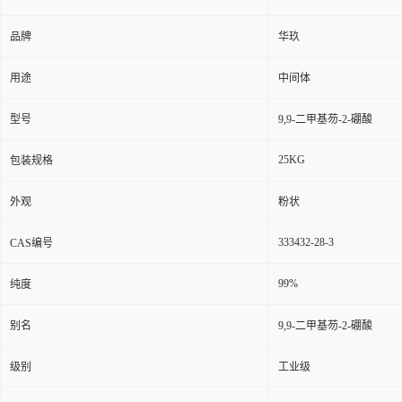
品牌
华玖
用途
中间体
型号
9,9-二甲基芴-2-硼酸
25KG
包装规格
外观
粉状
333432-28-3
CAS编号
99%
纯度
别名
9,9-二甲基芴-2-硼酸
级别
工业级