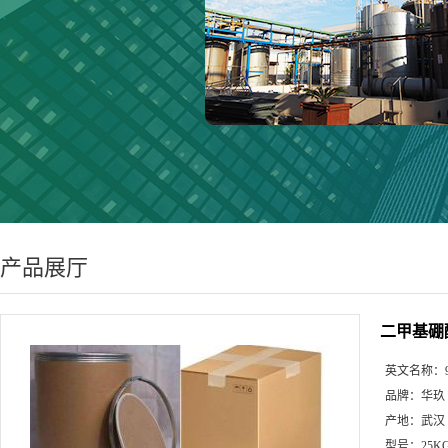
产品展厅
二甲基硼酸芴
英文名称：
品牌：
华玖
产地：
武汉
型号：
25K