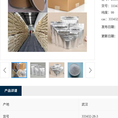
货号：
3334
纯度：
99
cas：
333432
发布日期：
更新日期：
产品详请
产地
武汉
333432-28-3
货号