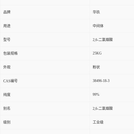
品牌
华玖
用途
中间体
型号
2,6-二氯烟酸
25KG
包装规格
外观
粉状
38496-18-3
CAS编号
99%
纯度
别名
2,6-二氯烟酸
级别
工业级