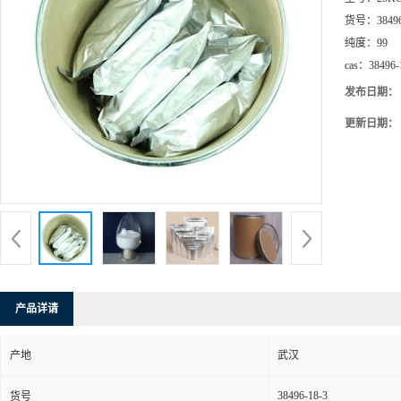
货号：
3849
纯度：
99
cas：
38496-
发布日期：
更新日期：
产品详请
产地
武汉
38496-18-3
货号