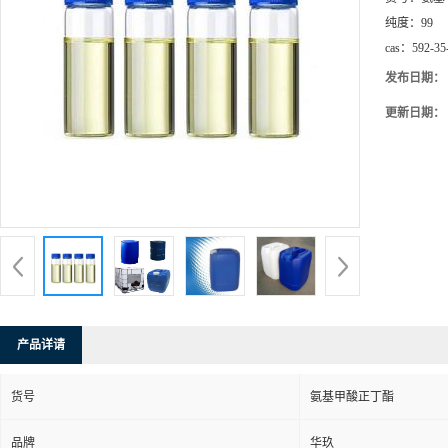
纯度：
99
cas：
592-35
发布日期：
更新日期：
产品详请
货号
氨基甲酸正丁酯
品牌
华玖