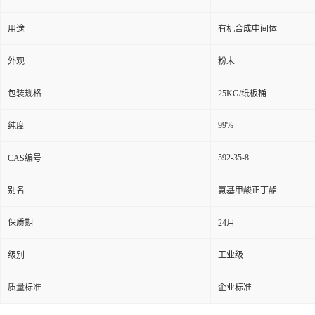
用途
有机合成中间体
外观
粉末
包装规格
25KG/纸板桶
99%
纯度
592-35-8
CAS编号
别名
氨基甲酸正丁酯
保质期
24月
级别
工业级
质量标准
企业标准