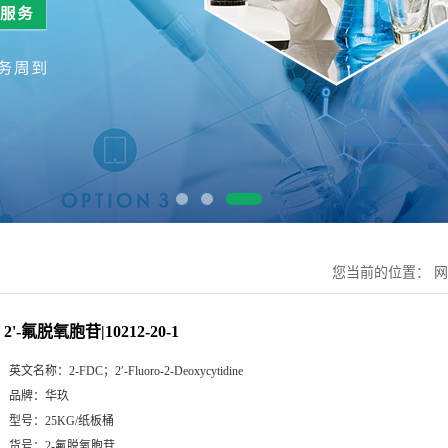
您当前的位置：
网
2'-氟脱氧胞苷|10212-20-1
英文名称：
2-FDC；2′-Fluoro-2-Deoxycytidine
品牌：
华玖
型号：
25KG/纸板桶
货号：
2-氟脱氧胞苷