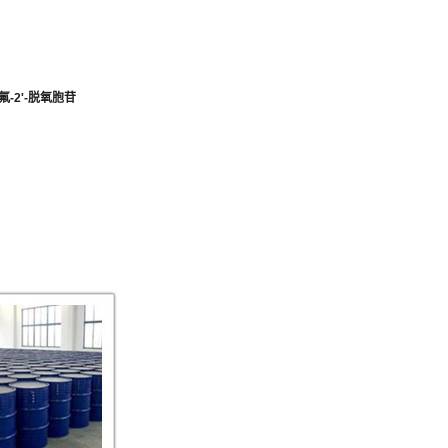
'-氟-2'-脱氧胞苷