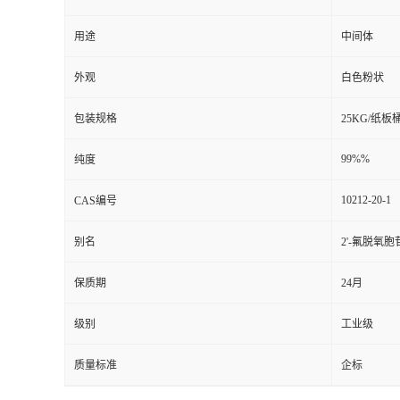
用途
中间体
外观
白色粉状
包装规格
25KG/纸板
99%%
纯度
10212-20-1
CAS编号
别名
2'-氟脱氧胞
保质期
24月
级别
工业级
质量标准
企标