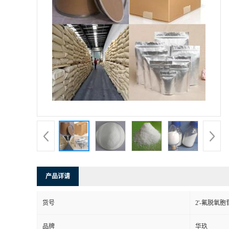
产品详请
货号
2'-氟脱氧胞
品牌
华玖