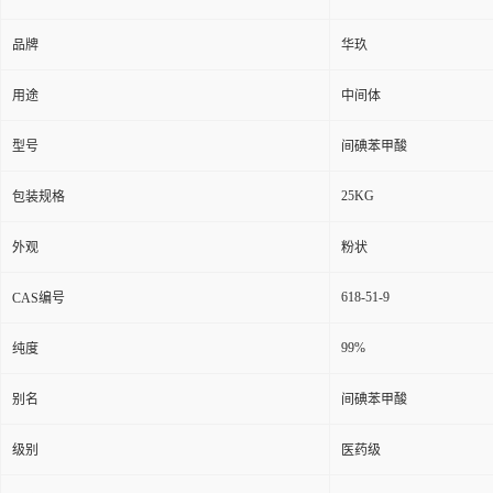
品牌
华玖
用途
中间体
型号
间碘苯甲酸
25KG
包装规格
外观
粉状
618-51-9
CAS编号
99%
纯度
别名
间碘苯甲酸
级别
医药级