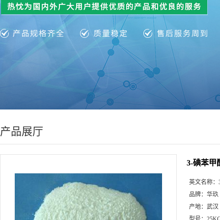
产品展厅
3-碘苯甲酸
英文名称：
品牌：
华玖
产地：
武汉
型号：
25K