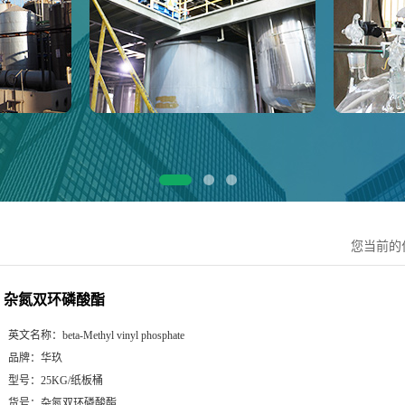
您当前的
杂氮双环磷酸酯
英文名称：
beta-Methyl vinyl phosphate
品牌：
华玖
型号：
25KG/纸板桶
货号：
杂氮双环磷酸酯