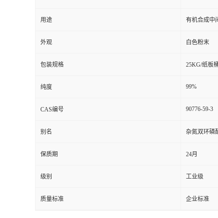
用途
有机合成中
外观
白色粉末
包装规格
25KG/纸板
99%
纯度
90776-59-3
CAS编号
别名
杂氮双环磷
保质期
24月
级别
工业级
质量标准
企业标准