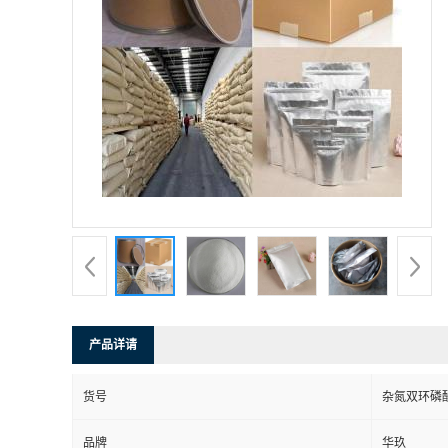
产品详请
货号
杂氮双环磷
品牌
华玖