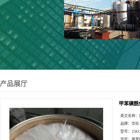
产品展厅
甲苯磺酰
英文名称：
品牌：
华玖
型号：
25K
货号：
甲苯