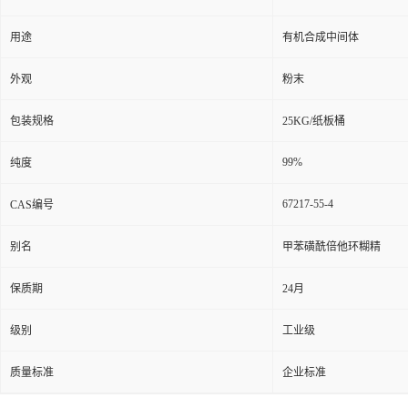
用途
有机合成中间体
外观
粉末
包装规格
25KG/纸板桶
99%
纯度
67217-55-4
CAS编号
别名
甲苯磺酰倍他环糊精
保质期
24月
级别
工业级
质量标准
企业标准