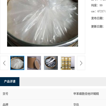
纯度：
99
cas：
67217-
发布日期：
更新日期：
产品详请
货号
甲苯磺酰倍他环糊精
品牌
华玖