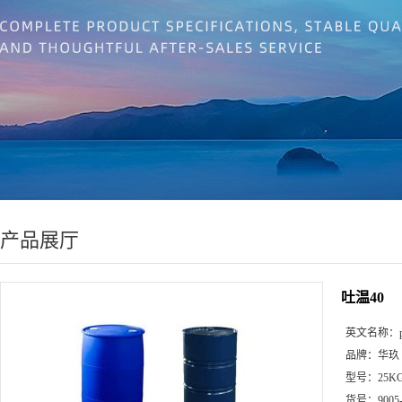
产品展厅
吐温40
英文名称：
品牌：
华玖
型号：
25K
货号：
9005