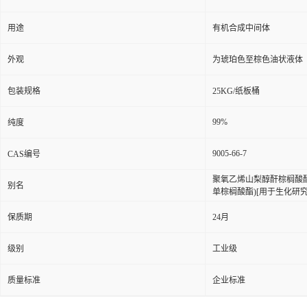
用途
有机合成中间体
外观
为琥珀色至棕色油状液体
包装规格
25KG/纸板桶
99%
纯度
9005-66-7
CAS编号
聚氧乙烯山梨醇酐棕榈酸酯;
别名
单棕榈酸酯)[用于生化研究
保质期
24月
级别
工业级
质量标准
企业标准