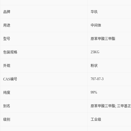
品牌
华玖
用途
中间体
型号
原苯甲酸三甲酯
25KG
包装规格
外观
粉状
707-07-3
CAS编号
99%
纯度
别名
原苯甲酸三甲酯; 三甲基正
级别
工业级