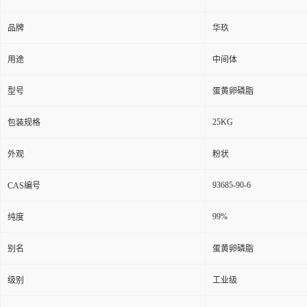
品牌
华玖
用途
中间体
型号
蛋黄卵磷脂
25KG
包装规格
外观
粉状
93685-90-6
CAS编号
99%
纯度
别名
蛋黄卵磷脂
级别
工业级