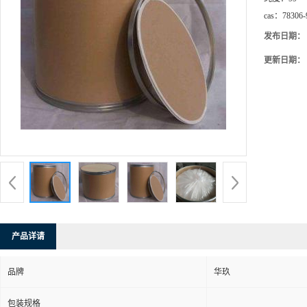
cas：
78306-
发布日期：
更新日期：
产品详请
品牌
华玖
包装规格