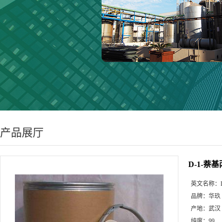
产品展厅
D-1-萘基
英文名称：
品牌：
华玖
产地：
武汉
纯度：
99