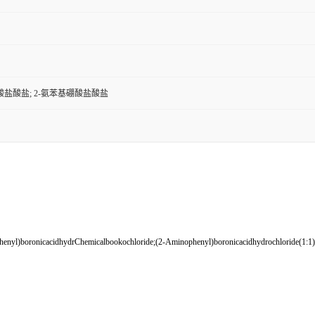
酸盐酸盐; 2-氨苯基硼酸盐酸盐
)boronicacidhydrChemicalbookochloride;(2-Aminophenyl)boronicacidhydrochloride(1:1);2