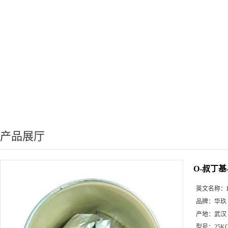
产品展厅
O-叔丁基
英文名称：
品牌：
华玖
产地：
武汉
型号：
25K