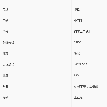
品牌
华玖
用途
中间体
型号
间苯二甲酰肼
25KG
包装规格
外观
粉状
18822-58-7
CAS编号
99%
纯度
别名
O-叔丁基-L-丝氨酸
级别
工业级