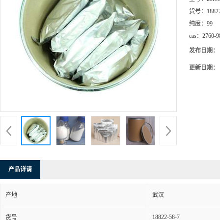
货号：
1882
纯度：
99
cas：
2760-9
发布日期：
更新日期：
产品详请
产地
武汉
18822-58-7
货号