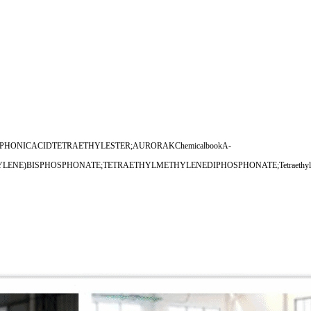
PHOSPHONICACIDTETRAETHYLESTER;AURORAKChemicalbookA-
SPHOSPHONATE;TETRAETHYLMETHYLENEDIPHOSPHONATE;Tetraethylmethylenedipho