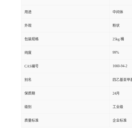
用途
中间体
外观
粉状
包装规格
25kg 桶
99%
纯度
1660-94-2
CAS编号
别名
四乙基亚甲
保质期
24月
级别
工业级
质量标准
企业标准