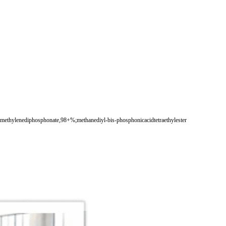
sphonate,98+%;methanediyl-bis-phosphonicacidtetraethylester