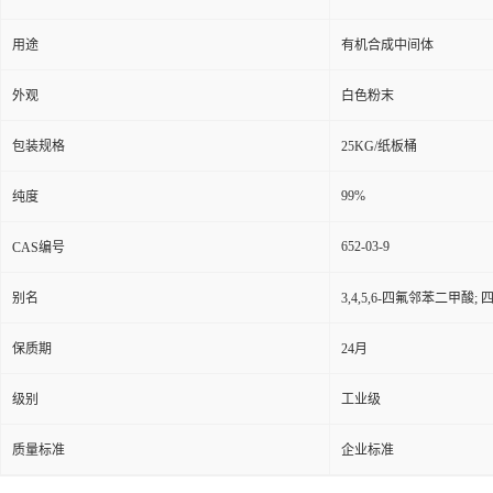
用途
有机合成中间体
外观
白色粉末
包装规格
25KG/纸板桶
99%
纯度
652-03-9
CAS编号
别名
3,4,5,6-四氟邻苯二甲酸;
保质期
24月
级别
工业级
质量标准
企业标准