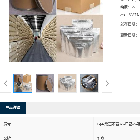
纯度：
99
cas：
60875-
发布日期：
更新日期：
产品详请
货号
1-(4-羧基苯基)-3-甲基-5
品牌
华玖