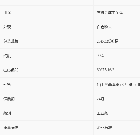
用途
有机合成中间体
外观
白色粉末
包装规格
25KG/纸板桶
99%
纯度
60875-16-3
CAS编号
别名
1-(4-羧基苯基)-3-甲基-5
保质期
24月
级别
工业级
质量标准
企业标准