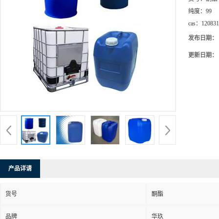
纯度：
99
cas：
120831
发布日期：
更新日期：
产品详请
货号
酮酯
品牌
华玖