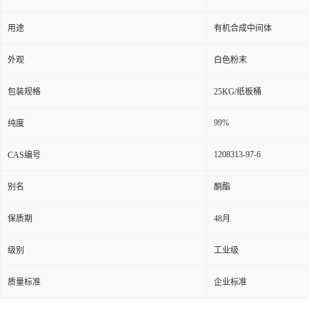
用途
有机合成中间体
外观
白色粉末
包装规格
25KG/纸板桶
99%
纯度
1208313-97-6
CAS编号
别名
酮酯
保质期
48月
级别
工业级
质量标准
企业标准