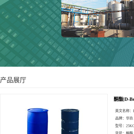
产品展厅
酮酯|D-B
英文名称：
品牌：
华玖
型号：
25K
货号：
酮酯