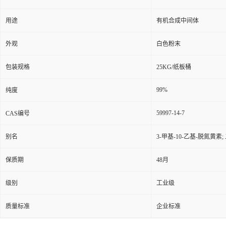
用途
有机合成中间体
外观
白色粉末
包装规格
25KG/纸板桶
99%
纯度
59997-14-7
CAS编号
别名
3-甲基-10-乙基-脱氮黄素;
保质期
48月
级别
工业级
质量标准
企业标准