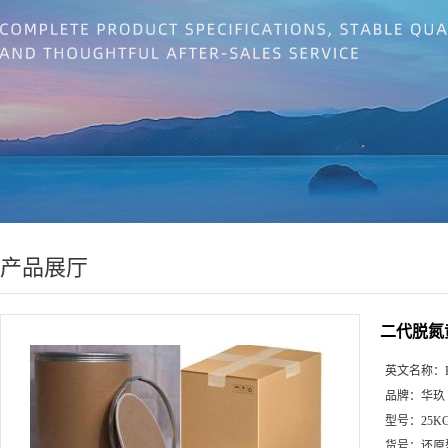
产品展厅
二代脱氮
英文名称：
品牌：
华玖
型号：
25K
货号：
还原