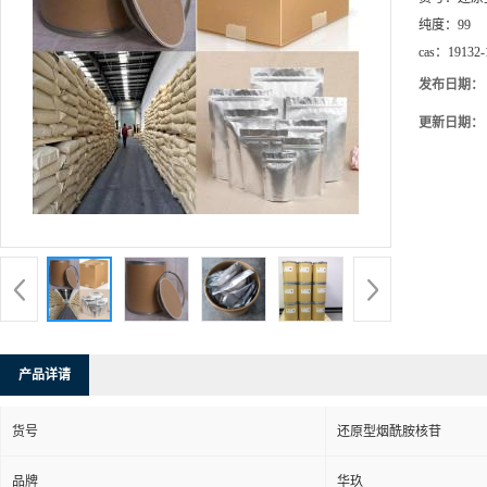
纯度：
99
cas：
19132-
发布日期：
更新日期：
产品详请
货号
还原型烟酰胺核苷
品牌
华玖