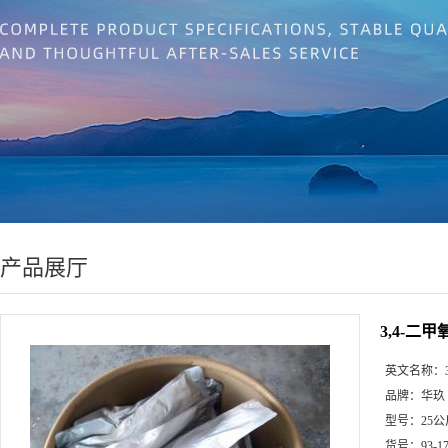
产品展厅
3,4-二
英文名称：
品牌：
华玖
型号：
25公
货号：
93-1