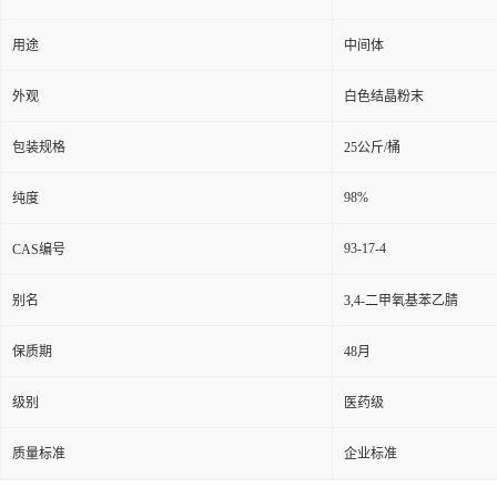
用途
中间体
外观
白色结晶粉末
包装规格
25公斤/桶
98%
纯度
93-17-4
CAS编号
别名
3,4-二甲氧基苯乙腈
保质期
48月
级别
医药级
质量标准
企业标准