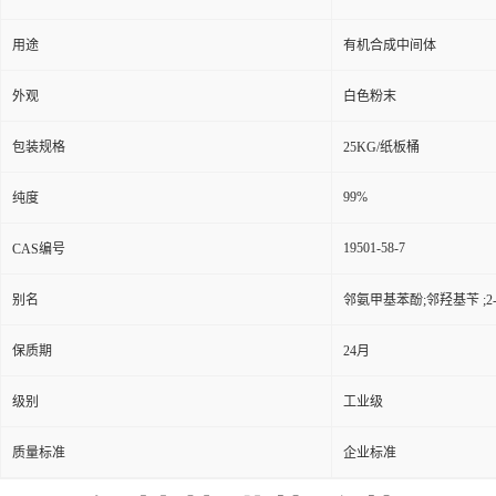
用途
有机合成中间体
外观
白色粉末
包装规格
25KG/纸板桶
99%
纯度
19501-58-7
CAS编号
别名
邻氨甲基苯酚;邻羟基苄 ;2
保质期
24月
级别
工业级
质量标准
企业标准