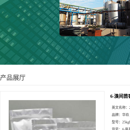
产品展厅
6-溴间茴
英文名称：
品牌：
华玖
型号：
25k
货号：
6-