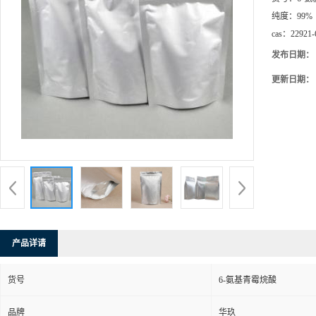
纯度：
99%
cas：
22921-
发布日期：
更新日期：
产品详请
货号
6-氨基青霉烷酸
品牌
华玖