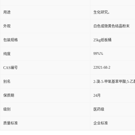
用途
生化研究。
外观
白色或微黄色结晶粉末
包装规格
25kg纸板桶
99%%
纯度
22921-68-2
CAS编号
别名
2-溴-5-甲氧基苯甲酸;5-乙
保质期
24月
级别
医药级
质量标准
企业标准