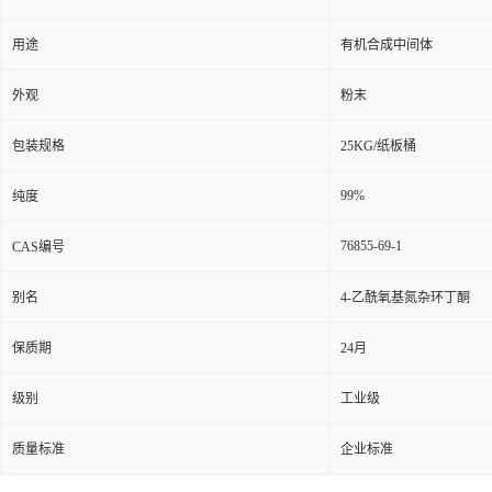
用途
有机合成中间体
外观
粉末
包装规格
25KG/纸板桶
99%
纯度
76855-69-1
CAS编号
别名
4-乙酰氧基氮杂环丁酮
保质期
24月
级别
工业级
质量标准
企业标准