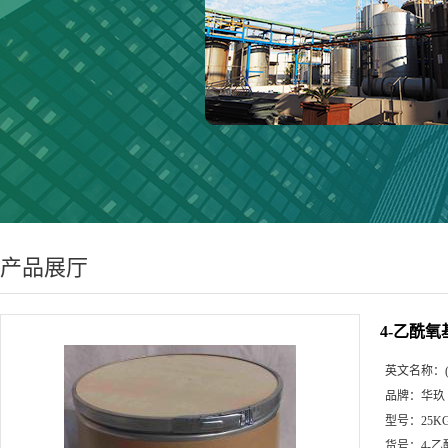
产品展厅
4-乙酰氧基
英文名称：
品牌：
华玖
型号：
25K
货号：
4-