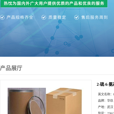
产品展厅
2-硫-6-氨
英文名称：
品牌：
华玖
产地：
武汉
型号：
25K