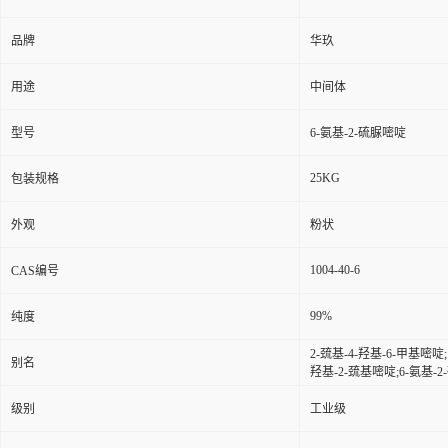
品牌
华玖
用途
中间体
型号
6-氨基-2-硫脲嘧啶
25KG
包装规格
外观
粉状
1004-40-6
CAS编号
99%
纯度
2-巯基-4-羟基-6-甲基嘧啶;
别名
羟基-2-巯基嘧啶;6-氨基-2
级别
工业级