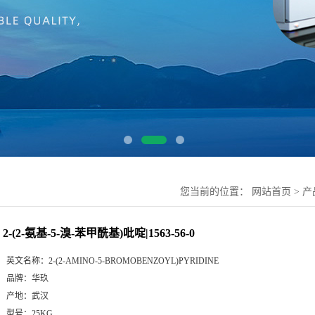
您当前的位置：
网站首页
>
产
2-(2-氨基-5-溴-苯甲酰基)吡啶|1563-56-0
英文名称：
2-(2-AMINO-5-BROMOBENZOYL)PYRIDINE
品牌：
华玖
产地：
武汉
型号：
25KG