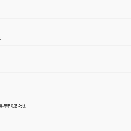
O
5-溴-苯甲酰基)吡啶