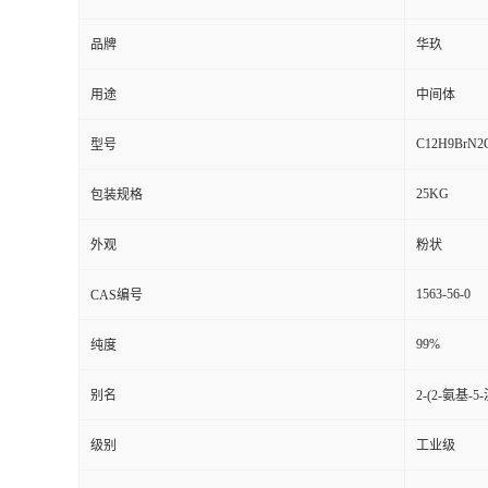
品牌
华玖
用途
中间体
C12H9BrN2
型号
25KG
包装规格
外观
粉状
1563-56-0
CAS编号
99%
纯度
别名
2-(2-氨基-
级别
工业级