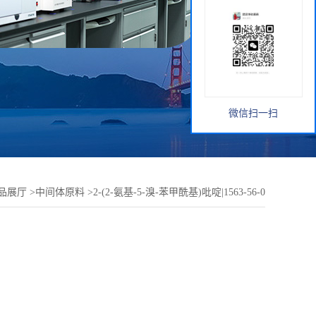
微信扫一扫
品展厅
>
中间体原料
>
2-(2-氨基-5-溴-苯甲酰基)吡啶|1563-56-0