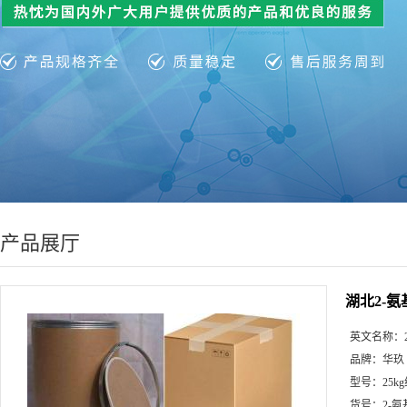
产品展厅
湖北2-氨
英文名称：
品牌：
华玖
型号：
25k
货号：
2-氨