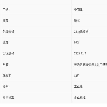
用途
中间体
外观
粉状
包装规格
25kg纸板桶
99%
纯度
7305-71-7
CAS编号
别名
美洛昔康EP杂质B;5-甲基噻
保质期
12月
级别
工业级
质量标准
企业标准