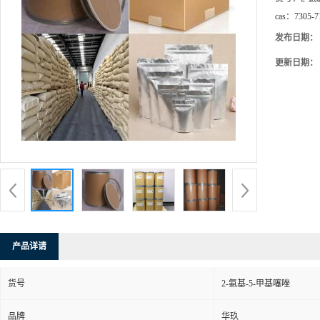
cas：
7305-7
发布日期：
更新日期：
产品详请
货号
2-氨基-5-甲基噻唑
品牌
华玖