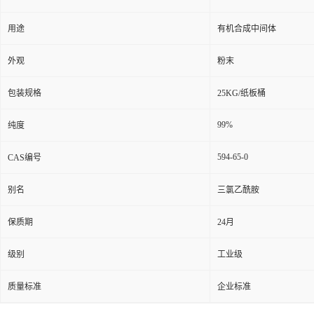
用途
有机合成中间体
外观
粉末
包装规格
25KG/纸板桶
99%
纯度
594-65-0
CAS编号
别名
三氯乙酰胺
保质期
24月
级别
工业级
质量标准
企业标准