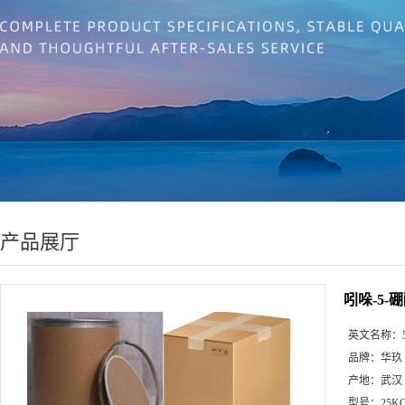
产品展厅
吲哚-5-
英文名称：
品牌：
华玖
产地：
武汉
型号：
25K