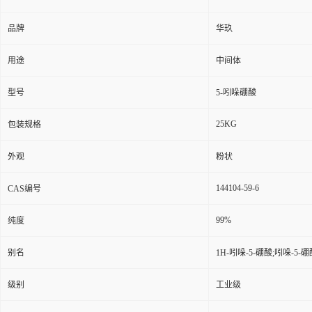
品牌
华玖
用途
中间体
型号
5-吲哚硼酸
25KG
包装规格
外观
粉状
144104-59-6
CAS编号
99%
纯度
别名
1H-吲哚-5-硼酸;吲哚-5-硼
级别
工业级