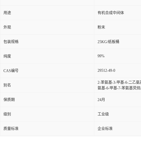
用途
有机合成中间体
外观
粉末
包装规格
25KG/纸板桶
99%
纯度
29512-49-0
CAS编号
2-苯氨基-3-甲基-6-二乙氨
别名
氨基-6-甲基-7-苯氨基荧烷
保质期
24月
级别
工业级
质量标准
企业标准