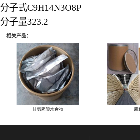
分子式C9H14N3O8P
分子量323.2
相关产品：
甘氨胆酸水合物
肌