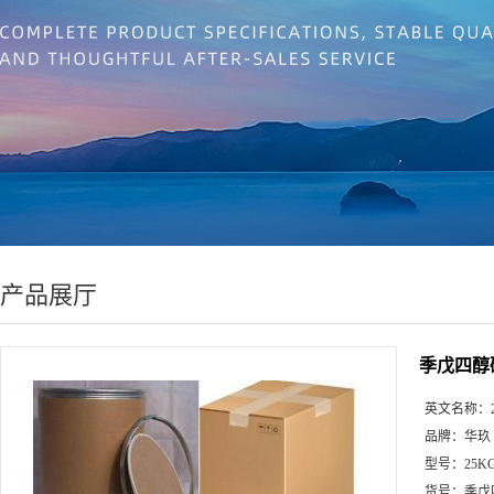
产品展厅
季戊四醇磷
英文名称：
品牌：
华玖
型号：
25K
货号：
季戊