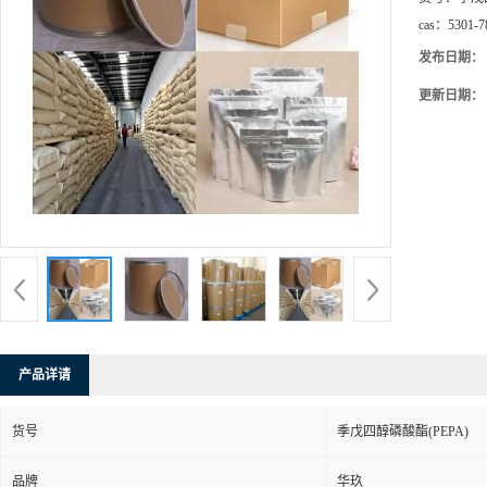
cas：
5301-7
发布日期：
更新日期：
产品详请
货号
季戊四醇磷酸酯(PEPA)
品牌
华玖