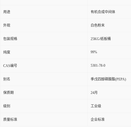
用途
有机合成中间体
外观
白色粉末
包装规格
25KG/纸板桶
99%
纯度
5301-78-0
CAS编号
别名
季戊四醇磷酸酯(PEPA)
保质期
24月
级别
工业级
质量标准
企业标准