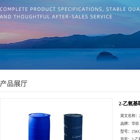
产品展厅
2-乙氧基
英文名称：
品牌：
华玖
型号：
25K
货号：
2-