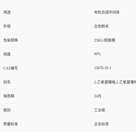
用途
有机合成中间体
外观
白色粉末
包装规格
25KG/纸板桶
99%
纯度
15679-19-3
CAS编号
别名
2-乙氧基噻唑;2-乙氧基噻
保质期
24月
级别
工业级
质量标准
企业标准