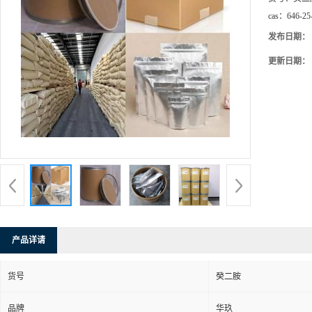
cas：
646-25
发布日期：
更新日期：
产品详请
货号
癸二胺
品牌
华玖