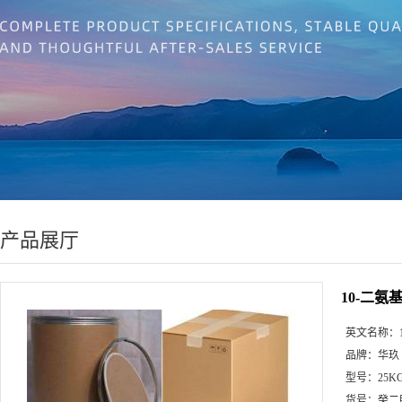
产品展厅
10-二氨
英文名称：
品牌：
华玖
型号：
25K
货号：
癸二