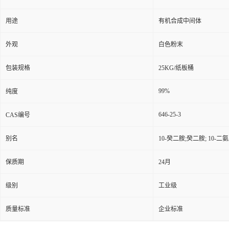
用途
有机合成中间体
外观
白色粉末
包装规格
25KG/纸板桶
99%
纯度
646-25-3
CAS编号
别名
10-癸二胺;癸二胺; 10-二氨
保质期
24月
级别
工业级
质量标准
企业标准