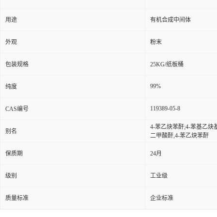
用途
有机合成中间体
外观
粉末
包装规格
25KG/纸板桶
99%
纯度
119389-05-8
CAS编号
4-苯乙炔苯酐;4-苯基乙炔基
别名
二甲酸酐,4-苯乙炔苯酐
保质期
24月
级别
工业级
质量标准
企业标准