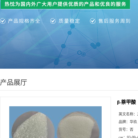
产品展厅
β-萘甲酸
英文名称：
品牌：
华玖
货号：
否
cas：
93-09-