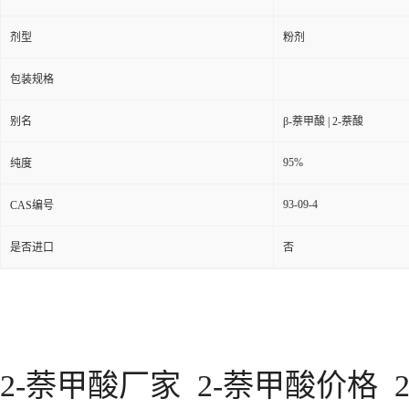
剂型
粉剂
包装规格
别名
β-萘甲酸 | 2-萘酸
95%
纯度
93-09-4
CAS编号
是否进口
否
2-萘甲酸厂家
2-萘甲酸价格