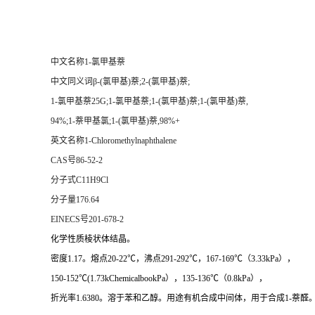
中文名称1-氯甲基萘
中文同义词β-(氯甲基)萘;2-(氯甲基)萘;
1-氯甲基萘25G;1-氯甲基萘;1-(氯甲基)萘;1-(氯甲基)萘,
94%;1-萘甲基氯;1-(氯甲基)萘,98%+
英文名称1-Chloromethylnaphthalene
CAS号86-52-2
分子式C11H9Cl
分子量176.64
EINECS号201-678-2
化学性质棱状体结晶。
密度1.17。熔点20-22℃，沸点291-292℃，167-169℃（3.33kPa），
150-152℃(1.73kChemicalbookPa），135-136℃（0.8kPa），
折光率1.6380。溶于苯和乙醇。用途有机合成中间体，用于合成1-萘