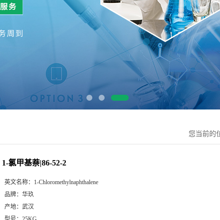
您当前的
1-氯甲基萘|86-52-2
英文名称：
1-Chloromethylnaphthalene
品牌：
华玖
产地：
武汉
型号：
25KG