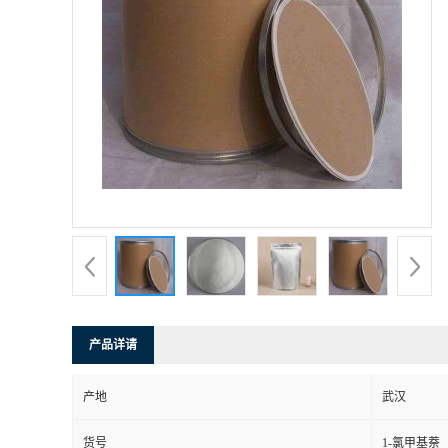
产品详请
产地
武汉
货号
1-氯甲基萘