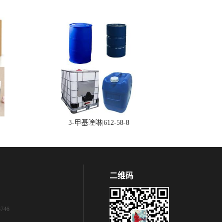
3-甲基喹啉|612-58-8
二维码
746