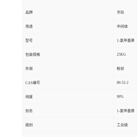
品牌
华玖
用途
中间体
型号
1-氯甲基萘
25KG
包装规格
外观
粉状
86-52-2
CAS编号
99%
纯度
别名
1-氯甲基萘
级别
工业级