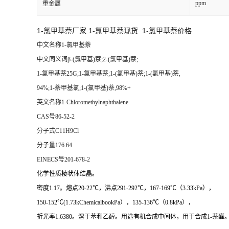
ppm
重金属
1-氯甲基萘厂家
1-氯甲基萘现货
1-氯甲基萘价格
中文名称1-氯甲基萘
中文同义词β-(氯甲基)萘;2-(氯甲基)萘;
1-氯甲基萘25G;1-氯甲基萘;1-(氯甲基)萘;1-(氯甲基)萘,
94%;1-萘甲基氯;1-(氯甲基)萘,98%+
英文名称1-Chloromethylnaphthalene
CAS号86-52-2
分子式C11H9Cl
分子量176.64
EINECS号201-678-2
化学性质棱状体结晶。
密度1.17。熔点20-22℃，沸点291-292℃，167-169℃（3.33kPa），
150-152℃(1.73kChemicalbookPa），135-136℃（0.8kPa），
折光率1.6380。溶于苯和乙醇。用途有机合成中间体，用于合成1-萘