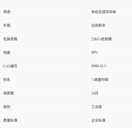
用途
有机合成中间体
外观
白色粉末
包装规格
25KG/纸板桶
99%
纯度
6960-42-5
CAS编号
别名
7-硝基吲哚
保质期
24月
级别
工业级
质量标准
企业标准