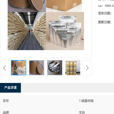
cas：
6960-4
发布日期：
更新日期：
产品详请
货号
7-硝基吲哚
品牌
华玖