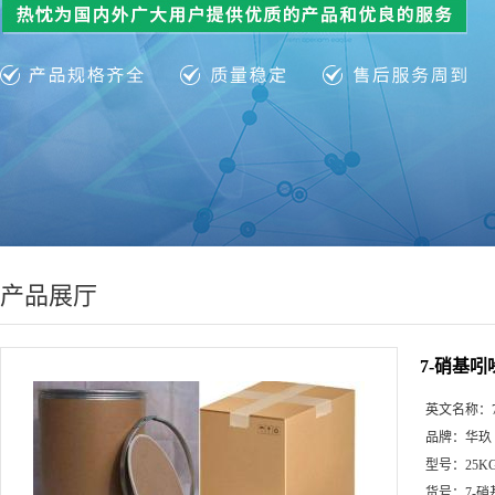
产品展厅
7-硝基吲
英文名称：
品牌：
华玖
型号：
25K
货号：
7-