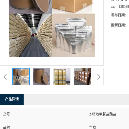
cas：
138588
发布日期：
更新日期：
产品详请
货号
2-嘧啶甲脒盐酸盐
品牌
华玖