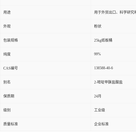
用途
用于外贸出口、科学研究
外观
粉状
包装规格
25kg纸板桶
99%
纯度
138588-40-6
CAS编号
别名
2-嘧啶甲脒盐酸盐
保质期
24月
级别
工业级
质量标准
企业标准