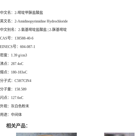
中文名：2-嘧啶甲脒盐酸盐
英文名：2-Amidinopyrimidine Hydrochloride
中文别名：2-氨基嘧啶盐酸盐 | 2-脒基嘧啶
CAS号：138588-40-6
EINECS号：604-087-1
密度：1.39 g/cm3
沸点：287.4oC
熔点：180-183oC
分子式：C5H7ClN4
分子量：158.589
闪点：127.6oC
外观：灰白色粉末
用途：中间体
相关产品：