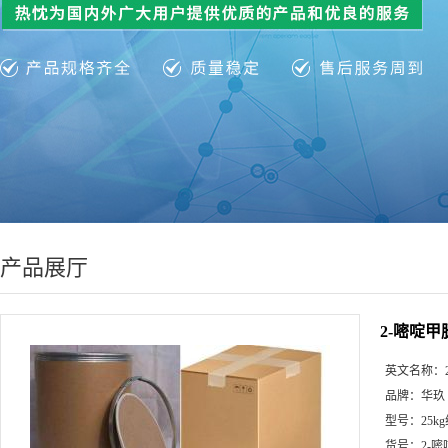
产品展厅
2-嘧啶
英文名称：
品牌：
华玖
型号：
25k
货号：
2-